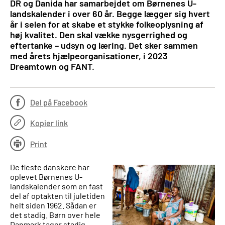
DR og Danida har samarbejdet om Børnenes U-
landskalender i over 60 år. Begge lægger sig hvert
år i selen for at skabe et stykke folkeoplysning af
høj kvalitet. Den skal vække nysgerrighed og
eftertanke – udsyn og læring. Det sker sammen
med årets hjælpeorganisationer, i 2023
Dreamtown og FANT.
Del på Facebook
Kopier link
Print
De fleste danskere har
oplevet Børnenes U-
landskalender som en fast
del af optakten til juletiden
helt siden 1962. Sådan er
det stadig. Børn over hele
Danmark tager stadig