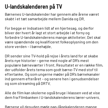
U-landskalenderen på TV
Børnenes U-landskalender har gennem alle årene været
skabt i et tæt samarbejde mellem Danida og DR.
For begge er indsatsen lidt af en hjertesag, og derfor
bliver der hvert år lagt et stort arbejde i at forny og
forbedre U-landskalenderens mange aktiviteter. Det skal
være spændende og kvalificeret folkeoplysning om den
store verden – i børnehøjde.
DR sender sine TV-hold på rejse i årets land for at skabe
årets nye historier – gerne med nogle af DR’s mest
populære børneværter i front. Resultatet er en række film,
der udfolder årets tema som godt børne-TV med stof til
eftertanke. Og som ungerne møder på DR’s børnekanaler
ind gennem efteråret – og senere hen i genudsendelser
og som streaming på DRTV.
Alle de film kan skolerne også bruge i klassen ved at vise
dem fra Filmbanken i U-landskalenderens lærer-univers.
Børnene vil desuden møde pap-lågekalenderen mange