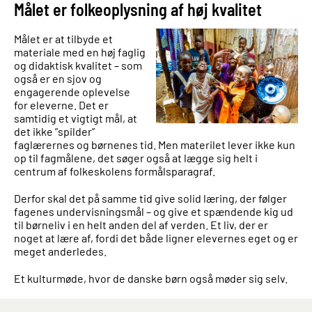
Målet er folkeoplysning af høj kvalitet
Målet er at tilbyde et
materiale med en høj faglig
og didaktisk kvalitet – som
også er en sjov og
engagerende oplevelse
for eleverne. Det er
samtidig et vigtigt mål, at
det ikke ”spilder”
faglærernes og børnenes tid. Men materilet lever ikke kun
op til fagmålene, det søger også at lægge sig helt i
centrum af folkeskolens formålsparagraf.
Derfor skal det på samme tid give solid læring, der følger
fagenes undervisningsmål – og give et spændende kig ud
til børneliv i en helt anden del af verden. Et liv, der er
noget at lære af, fordi det både ligner elevernes eget og er
meget anderledes.
Et kulturmøde, hvor de danske børn også møder sig selv.