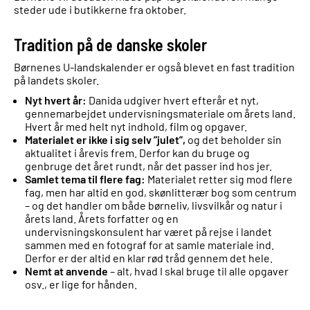
steder ude i butikkerne fra oktober.
Tradition på de danske skoler
Børnenes U-landskalender er også blevet en fast tradition
på landets skoler.
Nyt hvert år:
Danida udgiver hvert efterår et nyt,
gennemarbejdet undervisningsmateriale om årets land.
Hvert år med helt nyt indhold, film og opgaver.
Materialet er ikke i sig selv ”julet”,
og det beholder sin
aktualitet i årevis frem. Derfor kan du bruge og
genbruge det året rundt, når det passer ind hos jer.
Samlet tema til flere fag:
Materialet retter sig mod flere
fag, men har altid en god, skønlitterær bog som centrum
– og det handler om både børneliv, livsvilkår og natur i
årets land. Årets forfatter og en
undervisningskonsulent har været på rejse i landet
sammen med en fotograf for at samle materiale ind.
Derfor er der altid en klar rød tråd gennem det hele.
Nemt at anvende
– alt, hvad I skal bruge til alle opgaver
osv., er lige for hånden.