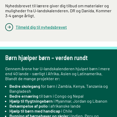
Nyhedsbrevet til lærere giver dig tilbud om materialer og
muligheder fra U-landskalenderen, DR og Danida. Kommer
3-4 gange årligt.
Tilmeld dig til nyhedsbrevet
Børn hjælper børn – verden rundt
Gennem årene har U-landskalenderen hjulpet børn i mere
end 40 lande – særligt i Afrika, Asien og Latinamerika.
Blandt de mange projekter er:
Bedre skolegang
for børn i Zambia, Kenya, Tanzania og
Bangladesh
Bedre ernæring
til børn i Congo og Nepal
Hjælp til flygtningebørn
i Myanmar, Jordan og Libanon
Bekæmpelse af polio
i afrikanske lande
Hjælp til børn med handicap
i Chile
Bygning af børnehaver og skoler
i Indien, Peru og