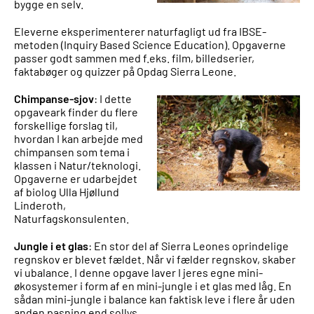
bygge en selv.
Eleverne eksperimenterer naturfagligt ud fra IBSE-
metoden (Inquiry Based Science Education). Opgaverne
passer godt sammen med f.eks. film, billedserier,
faktabøger og quizzer på Opdag Sierra Leone.
Chimpanse-sjov
: I dette
opgaveark finder du flere
forskellige forslag til,
hvordan I kan arbejde med
chimpansen som tema i
klassen i Natur/teknologi.
Opgaverne er udarbejdet
af biolog Ulla Hjøllund
Linderoth,
Naturfagskonsulenten.
Jungle i et glas
: En stor del af Sierra Leones oprindelige
regnskov er blevet fældet. Når vi fælder regnskov, skaber
vi ubalance. I denne opgave laver I jeres egne mini-
økosystemer i form af en mini-jungle i et glas med låg. En
sådan mini-jungle i balance kan faktisk leve i flere år uden
anden pasning end sollys.