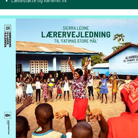
Læsestøtte og varieret lix