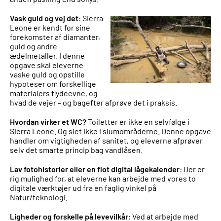
Vask guld og vej det
: Sierra
Leone er kendt for sine
forekomster af diamanter,
guld og andre
ædelmetaller. I denne
opgave skal eleverne
vaske guld og opstille
hypoteser om forskellige
materialers flydeevne, og
hvad de vejer – og bagefter afprøve det i praksis.
Hvordan virker et WC?
Toiletter er ikke en selvfølge i
Sierra Leone. Og slet ikke i slumområderne. Denne opgave
handler om vigtigheden af sanitet, og eleverne afprøver
selv det smarte princip bag vandlåsen.
Lav fotohistorier eller en flot digital lågekalender
: Der er
rig mulighed for, at eleverne kan arbejde med vores to
digitale værktøjer ud fra en faglig vinkel på
Natur/teknologi.
Ligheder og forskelle på levevilkår
: Ved at arbejde med